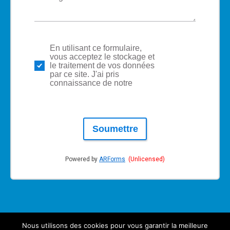
En utilisant ce formulaire,
politique
vous acceptez le stockage et
de
le traitement de vos données
respect
par ce site. J'ai pris
de la vie
connaissance de notre
privée
Soumettre
Powered by
ARForms
(Unlicensed)
Nous utilisons des cookies pour vous garantir la meilleure