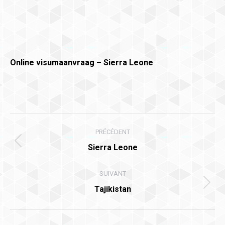
Online visumaanvraag – Sierra Leone
Navigation
PRÉCÉDENT
article
Article
Sierra Leone
précédent
:
SUIVANT
Article
Tajikistan
suivant
: