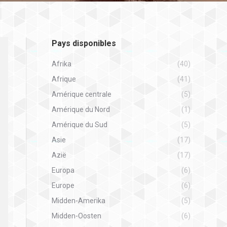
Pays disponibles
Afrika
(40)
Afrique
(41)
Amérique centrale
(5)
Amérique du Nord
(1)
Amérique du Sud
(5)
Asie
(17)
Azië
(17)
Europa
(6)
Europe
(6)
Midden-Amerika
(5)
Midden-Oosten
(6)