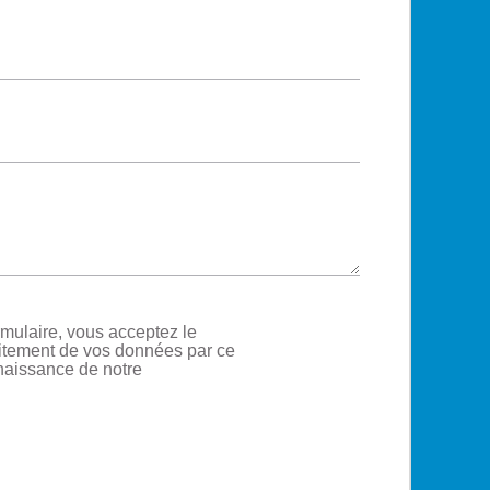
ormulaire, vous acceptez le
politique de
aitement de vos données par ce
respect de la
onnaissance de notre
vie privée