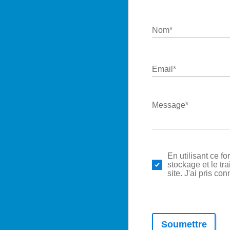
Nom
*
Email
*
Message
*
En utilisant ce f
stockage et le tr
site. J'ai pris c
Soumettre