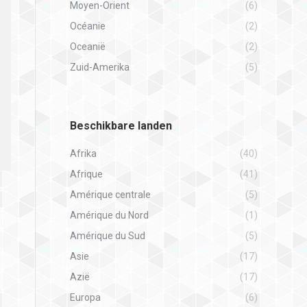
Moyen-Orient
(6)
Océanie
(2)
Oceanië
(2)
Zuid-Amerika
(5)
Beschikbare landen
Afrika
(40)
Afrique
(41)
Amérique centrale
(5)
Amérique du Nord
(1)
Amérique du Sud
(5)
Asie
(17)
Azië
(17)
Europa
(6)