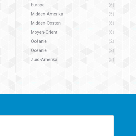
Europe
(6)
Midden-Amerika
(5)
Midden-Oosten
(6)
Moyen-Orient
(6)
Océanie
(2)
Oceanië
(2)
Zuid-Amerika
(5)