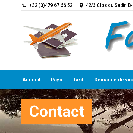
+32 (0)479 67 66 52
42/3 Clos du Sadin B-
Accueil
Pays
Tarif
Demande de vis
Contact