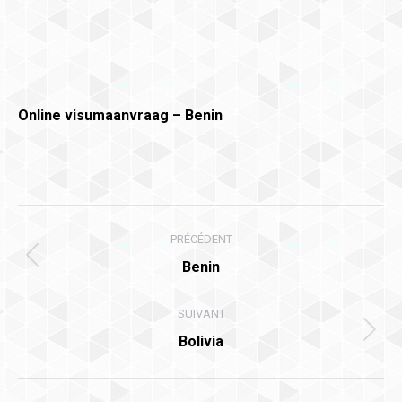
Online visumaanvraag – Benin
Navigation
PRÉCÉDENT
article
Article
Benin
précédent
:
SUIVANT
Article
Bolivia
suivant
: