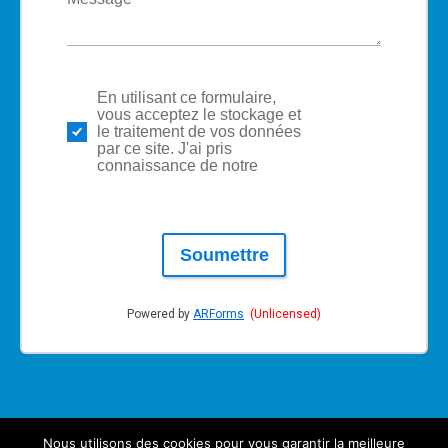
En utilisant ce formulaire,
politique
vous acceptez le stockage et
de
le traitement de vos données
respect
par ce site. J'ai pris
de la vie
connaissance de notre
privée
Soumettre
Powered by
ARForms
(Unlicensed)
Nous utilisons des cookies pour vous garantir la meilleure