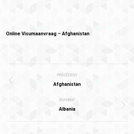
Online Visumaanvraag – Afghanistan
Navigation
PRÉCÉDENT
article
Article
Afghanistan
précédent
:
SUIVANT
Article
Albania
suivant
: