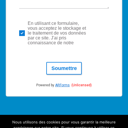
En utilisant ce formulaire,
politique
vous acceptez le stockage et
de
le traitement de vos données
respect
par ce site. J'ai pris
de la vie
connaissance de notre
privée
Soumettre
Powered by
ARForms
(Unlicensed)
Nous utilisons des cookies pour vous garantir la meilleure
expérience sur notre site. Si vous continuez à utiliser ce