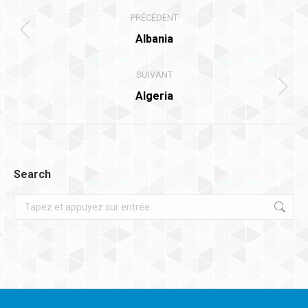
Navigation
PRÉCÉDENT
article
Article
Albania
précédent
:
SUIVANT
Article
Algeria
suivant
:
Search
Recherche
: